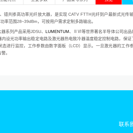
列铒、镱共掺高功率光纤放大器，是实现 CATV FTTH光纤到户最新式光传输
总功率范围28~39dBm，可按用户需求定制多路输出。
器系列产品采用JDSU、
LUMENTUM
、ⅡⅥ等世界著名半导体公司出品
器内设光功率输出稳定电路及激光器热电致冷器温度稳定控制电路，保证
状态进行监控，工作参数由数字面板（LCD）显示。一旦激光器的工作
告警。
联系