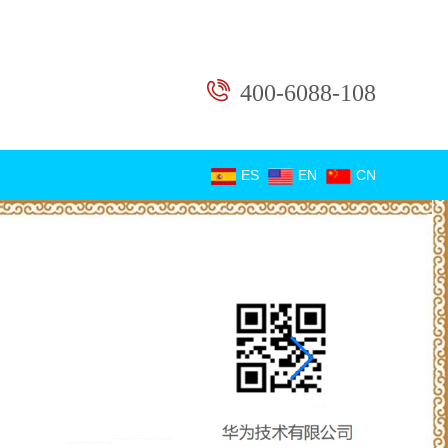
400-6088-108
ES
EN
CN