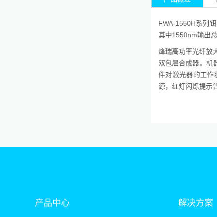
FWA-1550H系
其中1550nm输出
烽瑞高功率光纤放大
双包层合成器。机
件对激光器的工作
源，红灯闪烁提示
产品中心
解决方案