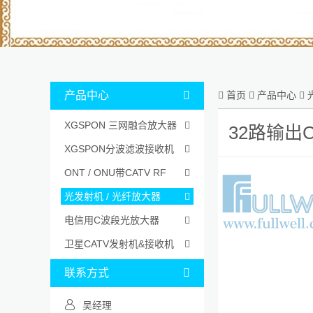
产品中心


首页

产品中心

XGSPON 三网融合放大器

32路输出C
XGSPON分波滤波接收机

ONT / ONU带CATV RF

光发射机 / 光纤放大器

电信用C波段光放大器

卫星CATV发射机&接收机

联系方式

吴经理