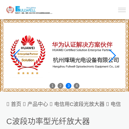
1
2
3
4

首页

产品中心

电信用C波段光放大器

电信
用C波段光纤放大器
C波段功率型光纤放大器