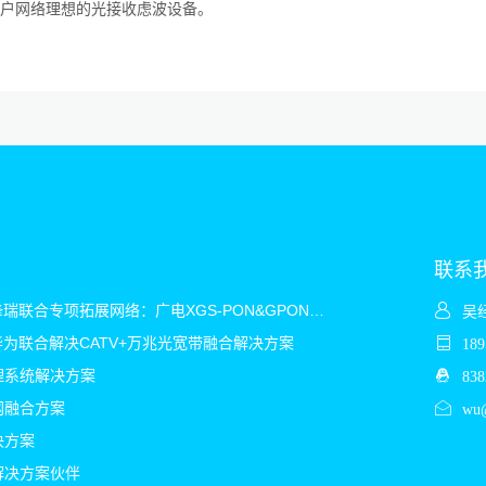
到户网络理想的光接收虑波设备。
联系
2025华为&烽瑞联合专项拓展网络：广电XGS-PON&GPON&CATV混合解决方案
吴
&华为联合解决CATV+万兆光宽带融合解决方案
18
理系统解决方案
838
网融合方案
wu@
决方案
解决方案伙伴