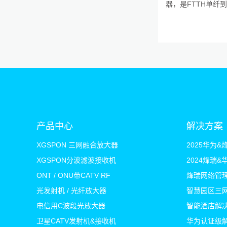
器，是FTTH单纤
产品中心
解决方案
XGSPON 三网融合放大器
XGSPON分波滤波接收机
2024烽瑞
ONT / ONU带CATV RF
烽瑞网络管
光发射机 / 光纤放大器
智慧园区三
电信用C波段光放大器
智能酒店解
卫星CATV发射机&接收机
华为认证级