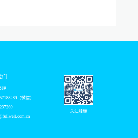
我们
经理
957188289（微信）
237269
关注烽瑞
fullwell.com.cn