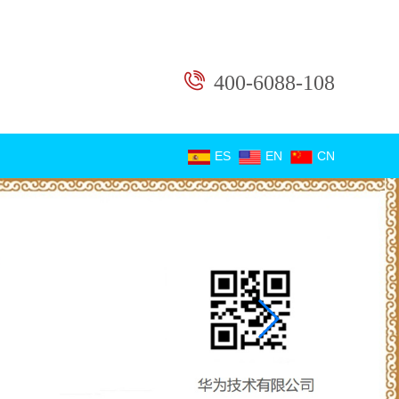
400-6088-108
ES
EN
CN