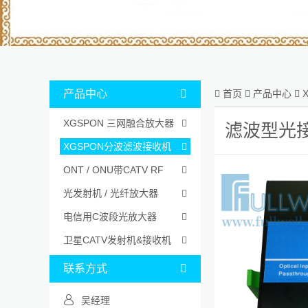
产品中心


首页

产品中心

XGSPON 三网融合放大器

滤波型光
XGSPON分波滤波接收机

ONT / ONU带CATV RF

光发射机 / 光纤放大器

电信用C波段光放大器

卫星CATV发射机&接收机

联系方式

吴经理