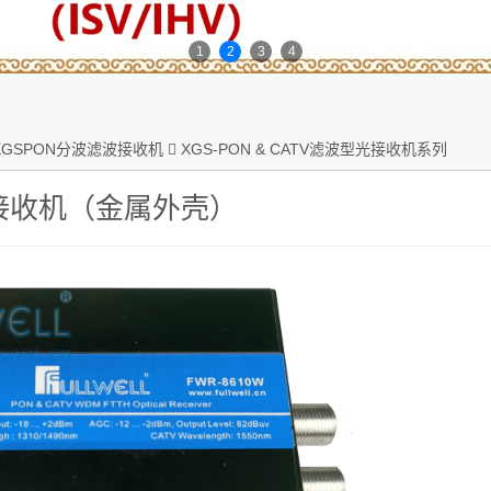
1
2
3
4
XGSPON分波滤波接收机

XGS-PON & CATV滤波型光接收机系列
接收机（金属外壳）