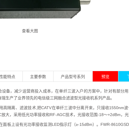
查看大图
性能特点
主要参数
产品型号系列
预览
合设备，减少运营商投入成本，在单纤三波入户的方案中，针对有部分用
烽瑞生产了业界领先的电信级三网融合滤波型光接收机系列产品。
SD采用高隔离、滤波技术,把CATV在单纤三波中分离开来，只接收1550
放大，采用低光功率接收和RF-AGC技术，光接收范围-18～+2dBm，光控AG
D还在面板上设有光功率接收监测LED指示灯（≥-15dBm）。FWR-86