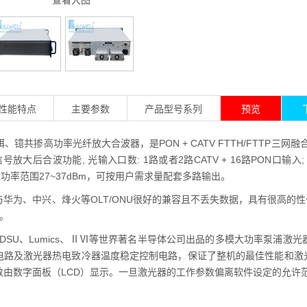
查看大图
性能特点
主要参数
产品型号系列
预览
列铒、镱共掺高功率光纤放大合波器，是PON + CATV FTTH/FTTP三网融
光信号放大后合波功能, 光输入口数: 1路或者2路CATV + 16路PON口输入; 合波1
总功率范围27~37dBm，可按用户需求量配套多路输出。
华为、中兴、烽火等OLT/ONU很好的兼容且不丢失数据，具有很高的性价比，
求。
DSU、Lumics、ⅡⅥ等世界著名半导体公司出品的多模大功率泵浦激
电路及激光器热电致冷器温度稳定控制电路，保证了整机的最佳性能和激
数由数字面板（LCD）显示。一旦激光器的工作参数偏离软件设定的允许