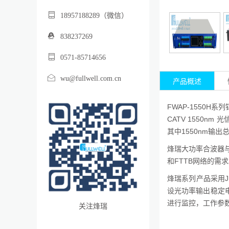
18957188289（微信）
838237269
0571-85714656
wu@fullwell.com.cn
产品概述
FWAP-1550H系
CATV 1550nm 
其中1550nm输出
烽瑞大功率合波器与
和FTTB网络的需
烽瑞系列产品采用J
设光功率输出稳定
进行监控，工作参
关注烽瑞