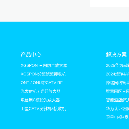
产品中心
解决方案
XGSPON 三网融合放大器
XGSPON分波滤波接收机
2024烽瑞
ONT / ONU带CATV RF
烽瑞网络管
光发射机 / 光纤放大器
智慧园区三
电信用C波段光放大器
智能酒店解
卫星CATV发射机&接收机
华为认证级
卫星电视+