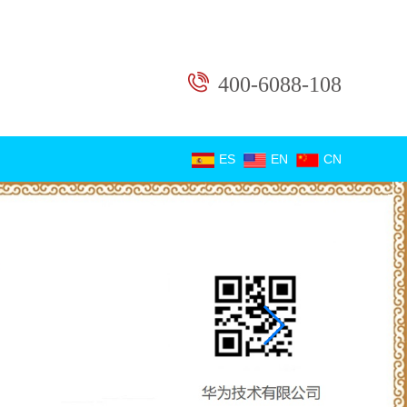
400-6088-108
ES
EN
CN