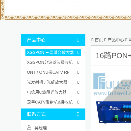
产品中心


首页

产品中心

XGSPON 三网融合放大器

16路PO
XGSPON分波滤波接收机

ONT / ONU带CATV RF

光发射机 / 光纤放大器

电信用C波段光放大器

卫星CATV发射机&接收机

联系方式

吴经理