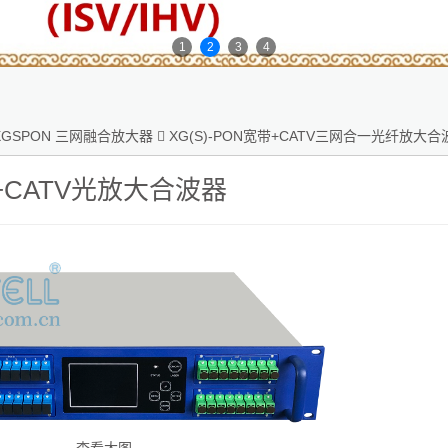
1
2
3
4
XGSPON 三网融合放大器

XG(S)-PON宽带+CATV三网合一光纤放大合
N+CATV光放大合波器