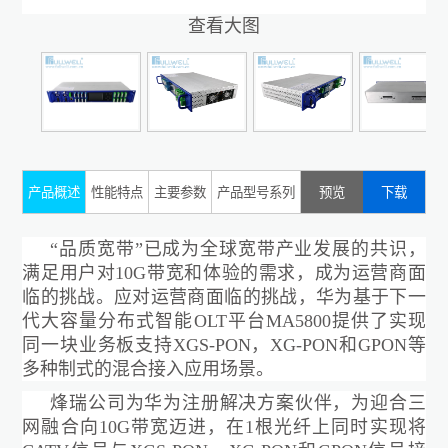
查看大图
产品概述
性能特点
主要参数
产品型号系列
预览
下载
“品质宽带”已成为全球宽带产业发展的共识，
满足用户对
10G
带宽和体验的需求，成为运营商面
临的挑战。应对运营商面临的挑战，
华为
基于下一
代大容量分布式智能
OLT平台MA5800
提供了实现
同一块业务板支持
XGS-PON，XG-PON和GPON等
多种制式的混合接入应用场景
。
烽瑞公司为华为注册解决方案伙伴，为迎合三
网融合向
10G带宽迈进，
在
1
根光纤上同时实现
将