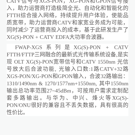
CATV信号与XGS-PON，XG-PON和GPON信号
接
入，助力运营商打造极简全光、自动化和智能化的
FTTH
综合接入网络，持续提升用户体验，使能品
质宽带，助力运营商
CATV和
家宽业务
成为可能，
同时减少了运营商投入的成本，基于此研发生产了
XG(S)-
PON
+
CATV EDFA大
功率
合波器
。
FWAP-XGS系列
是
XG(S)-
PON + CATV
FTTH/FTTP三网融合的最新式光传输系统设备,是实
现 OLT
XG(S)-
PON
宽带信号
和
CATV 1550nm 光信
号放大后合波功能, 光输入口数:
1
路
CATV+
32
路
XGS-PON/XG-PON和GPON
输入
，
合波
32路输出：
1310/1490nm
&
1270/1577nm+1550nm, 其中1550nm
输出总功率范围27~4
5
dBm，可按用户需求
定制
配
套多路输出
。
与华为、中兴、烽火等
XG(S)-
PON/ONU很好的兼容且不丢失数据，具有很高的
性价比。