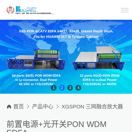
1
2
3
4

首页

产品中心

XGSPON 三网融合放大器

XG(S)-PON & CATV WDM EDFA 配套OLT机柜
前置电源+光开关PON WDM